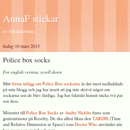
AnnaF stickar
av AlpakkaAnna
tisdag 10 mars 2015
Police box socks
For english version, scroll down
Mitt
första inlägg om Police Box-sockarna
är det mest nedladdade
på min blogg och jag har insett att jag inte skrivit något om
sockarna sen de blev färdiga. Jag har faktiskt hunnit sticka två par
sen dess.
Mönstret till
Police Box Socks
av
Audry Nicklin
finns som
gratismönster på Ravelry. De ska alltså likna den
TARDIS
(Time
and Relative Dimension in Space) som
Doctor Who
använder när
han reser genom tid och rum.