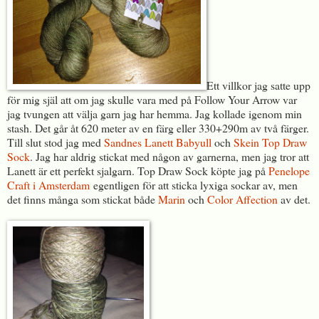
Ett villkor jag satte upp
för mig själ att om jag skulle vara med på Follow Your Arrow var
jag tvungen att välja garn jag har hemma. Jag kollade igenom min
stash. Det går åt 620 meter av en färg eller 330+290m av två färger.
Till slut stod jag med
Sandnes Lanett Babyull
och
Skein Top Draw
Sock
. Jag har aldrig stickat med någon av garnerna, men jag tror att
Lanett är ett perfekt sjalgarn. Top Draw Sock köpte jag på
Penelope
Craft i Amsterdam
egentligen för att sticka lyxiga sockar av, men
det finns många som stickat både
Marin
och
Color Affection
av det.