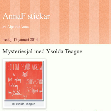
AnnaF stickar
av AlpakkaAnna
fredag 17 januari 2014
Mysteriesjal med Ysolda Teague