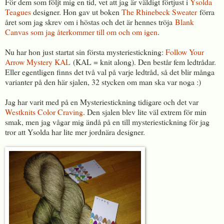
För dem som följt mig en tid, vet att jag är väldigt förtjust i
Ysolda
Teagues
designer. Hon gav ut boken
The Rhinebeck Sweater
förra
året som jag skrev om i höstas och det är hennes tröja
Blank
Canvas som jag återkommer till om och om igen
.
Nu har hon just startat sin första mysteriestickning:
Follow Your
Arrow Mystery KAL
(KAL = knit along). Den består fem ledtrådar.
Eller egentligen finns det två val på varje ledtråd, så det blir många
varianter på den här sjalen, 32 stycken om man ska var noga :)
Jag har varit med på en Mysteriestickning tidigare och det var
Westknits Color Craving
. Den sjalen blev lite väl extrem för min
smak, men jag vågar mig ändå på en till mysteriestickning för jag
tror att Ysolda har lite mer jordnära designer.