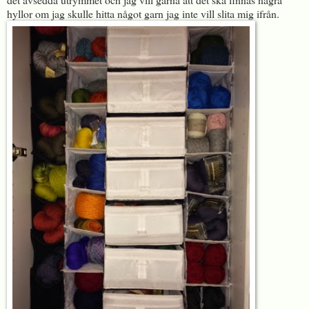
hyllor om jag skulle hitta något garn jag inte vill slita mig ifrån.