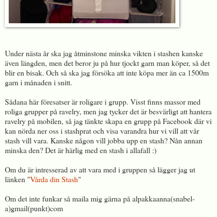
Under nästa år ska jag åtminstone minska vikten i stashen kanske
även längden, men det beror ju på hur tjockt garn man köper, så det
blir en bisak. Och så ska jag försöka att inte köpa mer än ca 1500m
garn i månaden i snitt.
Sådana här föresatser är roligare i grupp. Visst finns massor med
roliga grupper på ravelry, men jag tycker det är besvärligt att hantera
ravelry på mobilen, så jag tänkte skapa en grupp på Facebook där vi
kan nörda ner oss i stashprat och visa varandra hur vi vill att vår
stash vill vara. Kanske någon vill jobba upp en stash? Nån annan
minska den? Det är härlig med en stash i allafall :)
Om du är intresserad av att vara med i gruppen så lägger jag ut
länken "
Vårda din Stash
"
Om det inte funkar så maila mig gärna på alpakkaanna(snabel-
a)gmail(punkt)com