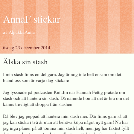
AnnaF stickar
av AlpakkaAnna
tisdag 23 december 2014
Älska sin stash
I min stash finns en del garn. Jag är nog inte helt ensam om det
bland oss som är varje-dag-stickare!
Jag lyssnade på podcasten Knit.fm när Hannah Fettig pratade om
stash och att hantera sin stash. Då nämnde hon att det är bra om det
känns trevligt att shoppa från stashen.
Då blev jag peppad att hantera min stash mer. Där finns garn så att
jag kan sticka i två år utan att behöva köpa något nytt garn! Nu har
jag inga planer på att tömma min stash helt, men jag har faktist fyllt
det avsedda utrymmet och jag vill gärna att det ska finnas några